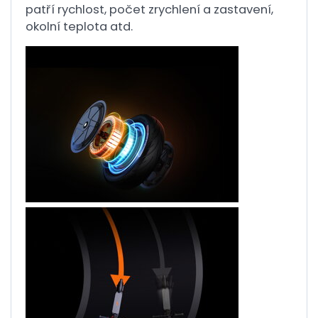
patří rychlost, počet zrychlení a zastavení,
okolní teplota atd.