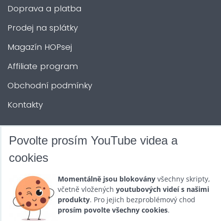
Doprava a platba
Prodej na splátky
Magazín HOPsej
Affiliate program
Obchodní podmínky
Kontakty
DALŠÍ SLUŽBY
Povolte prosím YouTube videa a
cookies
Zábava na Vaši akci
Momentálně jsou blokovány
všechny skripty,
Půjčovna
včetně vložených
youtubových videí s našimi
produkty
. Pro jejich bezproblémový chod
Promotéři
prosím povolte všechny cookies
.