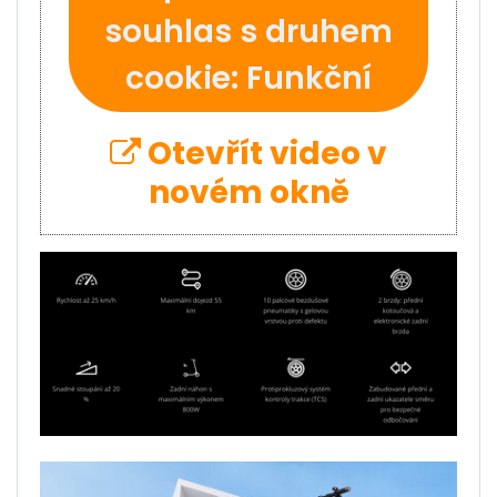
souhlas s druhem
cookie: Funkční
Otevřít video v
novém okně