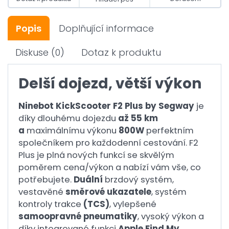
Popis
Doplňující informace
Diskuse
(0)
Dotaz k produktu
Delší dojezd, větší výkon
Ninebot KickScooter F2 Plus by Segway
je
díky dlouhému dojezdu
až 55 km
a
maximálnímu výkonu
800W
perfektním
společníkem pro každodenní cestování. F2
Plus je plná nových funkcí se skvělým
poměrem cena/výkon a nabízí vám vše, co
potřebujete.
Duální
brzdový systém,
vestavěné
směrové ukazatele
, systém
kontroly trakce
(TCS)
, vylepšené
samoopravné pneumatiky
, vysoký výkon a
díky integrované funkci
Apple Find My