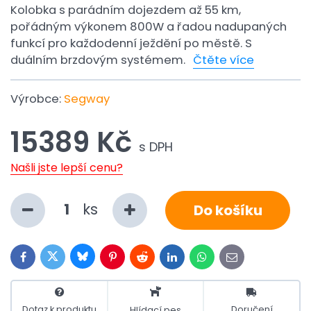
Kolobka s parádním dojezdem až 55 km,
pořádným výkonem 800W a řadou nadupaných
funkcí pro každodenní ježdění po městě. S
duálním brzdovým systémem.
Čtěte více
Výrobce:
Segway
15389 Kč
s DPH
Našli jste lepší cenu?
ks
Do košíku
Bluesky
Twitter
Facebook
Pinterest
Reddit
LinkedIn
WhatsApp
E-
mail
Dotaz k produktu
Doručení
Hlídací pes