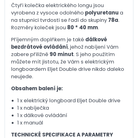
Čtyři kolečka elektrického longu jsou
vyrobena z vysoce odolného
polyuretanu
a
na stupnici tvrdosti se řadí do skupiny
78a
.
Rozměry koleček jsou
80 * 40 mm
.
Příjemným doplňkem je také
dálkové
bezdrátové ovládání
, jehož nabíjení Vám
zabere přiližně
90 minut
. S jeho použitím
můžete mít jistotu, že Vám s elektrickým
longboardem Eljet Double drive nikdo daleko
neujede.
Obsahem balení je:
1 x elektrický longboard Eljet Double drive
1 x nabíječka
1 x dálkové ovládání
1 x manuál
TECHNICKÉ SPECIFIKACE A PARAMETRY