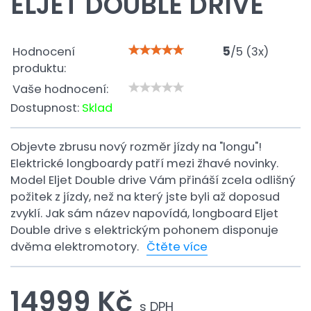
ELJET DOUBLE DRIVE
Hodnocení
5
/
5
(
3
x)
produktu:
Vaše hodnocení:
Dostupnost:
Sklad
Objevte zbrusu nový rozměr jízdy na "longu"!
Elektrické longboardy patří mezi žhavé novinky.
Model Eljet Double drive Vám přináší zcela odlišný
požitek z jízdy, než na který jste byli až doposud
zvyklí. Jak sám název napovídá, longboard Eljet
Double drive s elektrickým pohonem disponuje
dvěma elektromotory.
Čtěte více
14999 Kč
s DPH