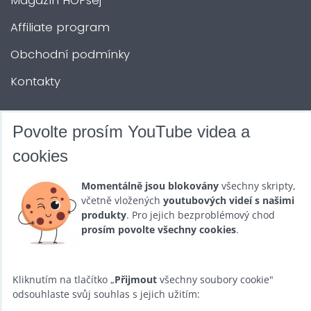
Magazín HOPsej
Affiliate program
Obchodní podmínky
Kontakty
DALŠÍ SLUŽBY
Povolte prosím YouTube videa a
cookies
Zábava na Vaši akci
Momentálně jsou blokovány
všechny skripty,
Půjčovna
včetně vložených
youtubových videí s našimi
produkty
. Pro jejich bezproblémový chod
Promotéři
prosím povolte všechny cookies
.
Kurzy a setkání
Velkoobchod
Kliknutím na tlačítko „
Přijmout
všechny soubory cookie"
odsouhlaste svůj souhlas s jejich užitím:
Nabídka práce