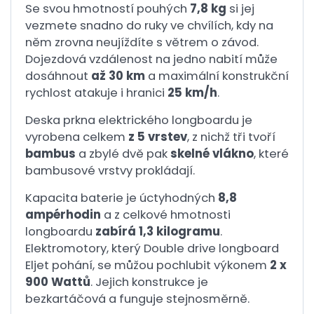
Se svou hmotností pouhých
7,8 kg
si jej
vezmete snadno do ruky ve chvílích, kdy na
něm zrovna neujíždíte s větrem o závod.
Dojezdová vzdálenost na jedno nabití může
dosáhnout
až 30 km
a maximální konstrukční
rychlost atakuje i hranici
25 km/h
.
Deska prkna elektrického longboardu je
vyrobena celkem
z 5 vrstev
, z nichž tři tvoří
bambus
a zbylé dvě pak
skelné vlákno
, které
bambusové vrstvy prokládají.
Kapacita baterie je úctyhodných
8,8
ampérhodin
a z celkové hmotnosti
longboardu
zabírá 1,3 kilogramu
.
Elektromotory, který Double drive longboard
Eljet pohání, se můžou pochlubit výkonem
2 x
900 Wattů
. Jejich konstrukce je
bezkartáčová a funguje stejnosměrně.