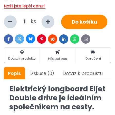
Našli jste lepší cenu?
ks
Do košíku
Bluesky
Twitter
Facebook
Pinterest
Reddit
LinkedIn
WhatsApp
E-
mail
Dotaz k produktu
Doručení
Hlídací pes
Popis
Diskuse
(0)
Dotaz k produktu
Elektrický longboard Eljet
Double drive je ideálním
společníkem na cesty.