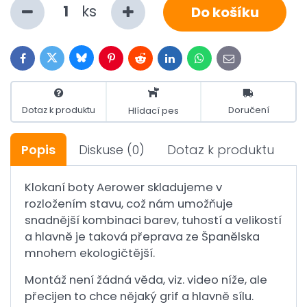
ks
Do košíku
Bluesky
Twitter
Facebook
Pinterest
Reddit
LinkedIn
WhatsApp
E-
mail
Dotaz k produktu
Doručení
Hlídací pes
Popis
Diskuse
(0)
Dotaz k produktu
Klokaní boty Aerower skladujeme v
rozložením stavu, což nám umožňuje
snadnější kombinaci barev, tuhostí a velikostí
a hlavně je taková přeprava ze Španělska
mnohem ekologičtější.
Montáž není žádná věda, viz. video níže, ale
přecijen to chce nějaký grif a hlavně sílu.