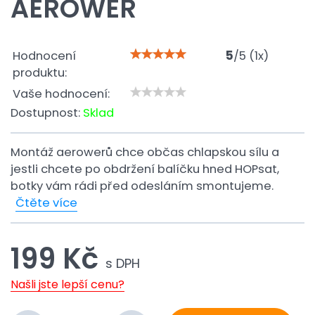
AEROWER
Hodnocení
5
/
5
(
1
x)
produktu:
Vaše hodnocení:
Dostupnost:
Sklad
Montáž aerowerů chce občas chlapskou sílu a
jestli chcete po obdržení balíčku hned HOPsat,
botky vám rádi před odesláním smontujeme.
Čtěte více
199 Kč
s DPH
Našli jste lepší cenu?