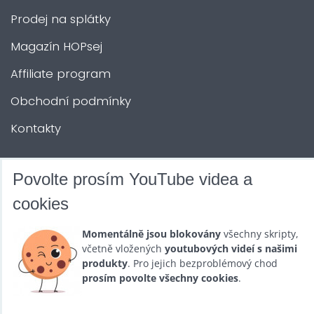
Prodej na splátky
Magazín HOPsej
Affiliate program
Obchodní podmínky
Kontakty
DALŠÍ SLUŽBY
Povolte prosím YouTube videa a
cookies
Zábava na Vaši akci
Momentálně jsou blokovány
všechny skripty,
Půjčovna
včetně vložených
youtubových videí s našimi
produkty
. Pro jejich bezproblémový chod
Promotéři
prosím povolte všechny cookies
.
Kurzy a setkání