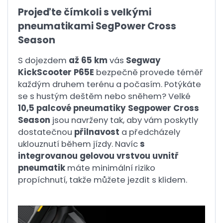
Projeďte čímkoli s velkými
pneumatikami SegPower Cross
Season
S dojezdem
až 65 km
vás
Segway
KickScooter P65E
bezpečně provede téměř
každým druhem terénu a počasím. Potýkáte
se s hustým deštěm nebo sněhem? Velké
10,5 palcové pneumatiky Segpower Cross
Season
jsou navrženy tak, aby vám poskytly
dostatečnou
přilnavost
a předcházely
uklouznutí během jízdy. Navíc
s
integrovanou gelovou vrstvou uvnitř
pneumatik
máte minimální riziko
propíchnutí, takže můžete jezdit s klidem.