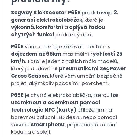
Segway KickScooter P65E
představuje
3.
generaci elektrokoloběžek
, která je
výkonná
,
komfortní
a
oplývá řadou
chytrých funkcí
pro každý den.
P65E
vám umožňuje křižovat městem s
dojezdem až 65km
maximální
rychlostí 25
km/h
. Toto je jeden z našich mála modelů,
který je dodáván
s pneumatikami SegPower
Cross Season
, které vám umožní bezpečně
projet jakýmkoliv počasím i povrchem.
P65E
je chytrá elektrokoloběžka, kterou
lze
uzamknout a odemknout pomocí
technologie NFC (karty)
přiložením na
barevnou palubní LED desku, nebo pomocí
vašeho
smartphonu
, případně po zadání
kódu na displeji.