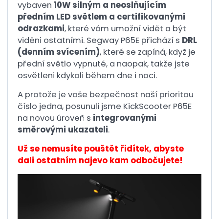
vybaven
10W silným a neoslňujícím
předním LED světlem a certifikovanými
odrazkami
, které vám umožní vidět a být
viděni ostatními. Segway P65E přichází s
DRL
(denním svícením)
, které se zapíná, když je
přední světlo vypnuté, a naopak, takže jste
osvětleni kdykoli během dne i noci.
A protože je vaše bezpečnost naší prioritou
číslo jedna, posunuli jsme KickScooter P65E
na novou úroveň s
integrovanými
směrovými ukazateli
.
Už se nemusíte pouštět řidítek, abyste
dali ostatním najevo kam odbočujete!