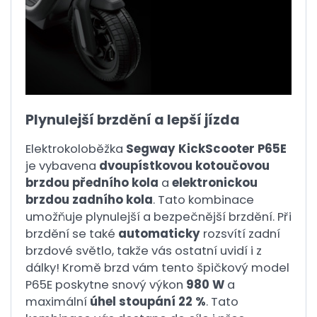
Plynulejší brzdění a lepší jízda
Elektrokoloběžka
Segway KickScooter P65E
je vybavena
dvoupístkovou kotoučovou
brzdou předního kola
a
elektronickou
brzdou zadního kola
. Tato kombinace
umožňuje plynulejší a bezpečnější brzdění. Při
brzdění se také
automaticky
rozsvítí zadní
brzdové světlo, takže vás ostatní uvidí i z
dálky! Kromě brzd vám tento špičkový model
P65E poskytne snový výkon
980 W
a
maximální
úhel stoupání 22 %
. Tato