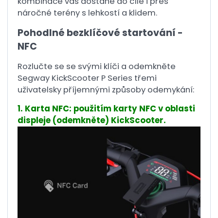
kombinace vás dostane do cíle i přes
náročné terény s lehkostí a klidem.
Pohodlné bezklíčové startování -
NFC
Rozlučte se se svými klíči a odemkněte
Segway KickScooter P Series třemi
uživatelsky příjemnými způsoby odemykání:
1. Karta NFC: použitím karty NFC v oblasti
displeje (odemkněte) KickScooter.