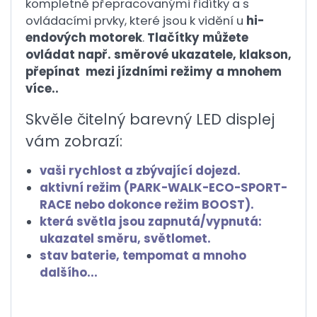
kompletně přepracovanými řidítky a s
ovládacími prvky, které jsou k vidění u
hi-
endových motorek
.
Tlačítky můžete
ovládat např. směrové ukazatele, klakson,
přepínat mezi jízdními režimy a mnohem
více..
Skvěle čitelný barevný LED displej
vám zobrazí:
vaši rychlost a zbývající dojezd.
aktivní režim (PARK-WALK-ECO-SPORT-
RACE nebo dokonce režim BOOST).
která světla jsou zapnutá/vypnutá:
ukazatel směru, světlomet.
stav baterie, tempomat a mnoho
dalšího...