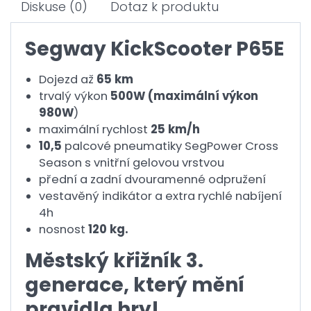
Diskuse
(0)
Dotaz k produktu
Segway KickScooter P65E
Dojezd až
65 km
trvalý výkon
500W (maximální výkon
980W
)
maximální rychlost
25 km/h
10,5
palcové pneumatiky SegPower Cross
Season s vnitřní gelovou vrstvou
přední a zadní dvouramenné odpružení
vestavěný indikátor a extra rychlé nabíjení
4h
nosnost
120 kg.
Městský křižník 3.
generace, který mění
pravidla hry!