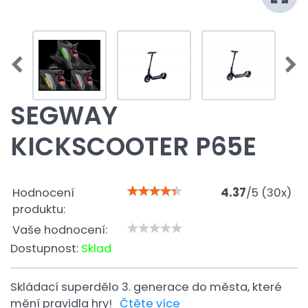
SEGWAY
KICKSCOOTER P65E
Hodnocení
4.37
/
5
(
30
x)
produktu:
Vaše hodnocení:
Dostupnost:
Sklad
Skládací superdělo 3. generace do města, které
mění pravidla hry!
Čtěte více