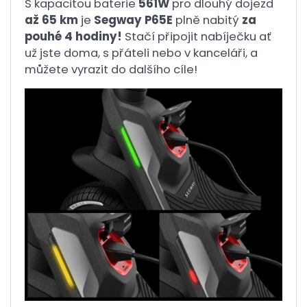
S kapacitou baterie
561W
pro dlouhý dojezd
až 65 km
je
Segway P65E
plně nabitý
za
pouhé 4 hodiny!
Stačí připojit nabíječku ať
už jste doma, s přáteli nebo v kanceláři, a
můžete vyrazit do dalšího cíle!