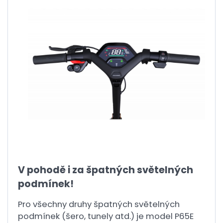
V pohodě i za špatných světelných
podmínek!
Pro všechny druhy špatných světelných
podmínek (šero, tunely atd.) je model P65E