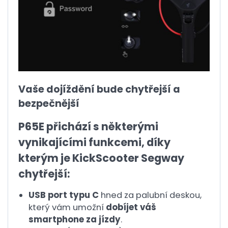
Vaše dojíždění bude chytřejší a
bezpečnější
P65E přichází s některými
vynikajícími funkcemi, díky
kterým je KickScooter Segway
chytřejší:
USB port typu C
hned za palubní deskou,
který vám umožní
dobíjet váš
smartphone za jízdy
.