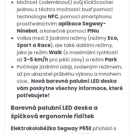
Možnost (odemknout) svůj KickScooter
jednou z těchto možností: buď pomocí
technologie
NFC
, pomocí smartphonu
prostřednictvím
aplikace Segway-
Ninebot
, a konečně pomocí
PINu
Volba mezi 3 jízdními režimy (režimy
Eco,
Sport a Race
), ale také dalšími režimy,
jako je režim
Walk
(s maximální rychlostí
až
3–5 km/h
pro pěší zóny) a režim
Park
Počínaje jízdními údaji, zvoleným režimem,
až po ukazatel průběhu výkonu a mnohem
více...
Nová barevná palubní LED deska
vám poskytne všechny informace, které
potřebujete!
Barevná palubní LED deska a
špičková ergonomie řidítek
Elektrokoloběžka Segway P65E
přichází s