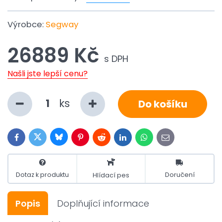
Výrobce:
Segway
26889 Kč
s DPH
Našli jste lepší cenu?
ks
Do košíku
Bluesky
Twitter
Facebook
Pinterest
Reddit
LinkedIn
WhatsApp
E-
mail
Dotaz k produktu
Doručení
Hlídací pes
Popis
Doplňující informace