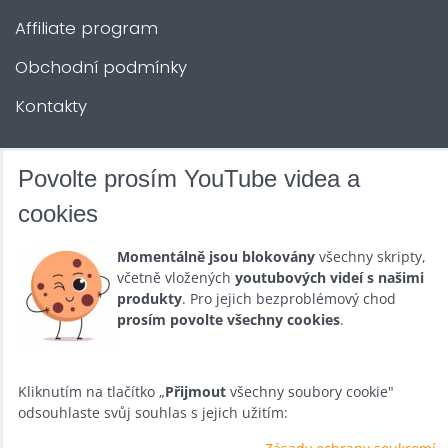
Affiliate program
Obchodní podmínky
Kontakty
DALŠÍ SLUŽBY
Povolte prosím YouTube videa a
cookies
Zábava na Vaši akci
Momentálně jsou blokovány
všechny skripty,
Půjčovna
včetně vložených
youtubových videí s našimi
produkty
. Pro jejich bezproblémový chod
Promotéři
prosím povolte všechny cookies
.
Kurzy a setkání
Velkoobchod
Kliknutím na tlačítko „
Přijmout
všechny soubory cookie"
odsouhlaste svůj souhlas s jejich užitím:
Nabídka práce