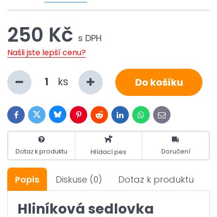
250 Kč
s DPH
Našli jste lepší cenu?
ks
Do košíku
Bluesky
Twitter
Facebook
Pinterest
Reddit
LinkedIn
WhatsApp
E-
mail
Dotaz k produktu
Doručení
Hlídací pes
Popis
Diskuse
(0)
Dotaz k produktu
Hliníková sedlovka