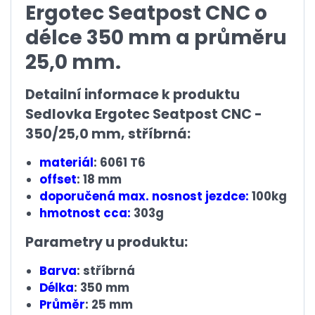
Ergotec Seatpost CNC o
délce 350 mm a průměru
25,0 mm.
Detailní informace k produktu
Sedlovka Ergotec Seatpost CNC -
350/25,0 mm, stříbrná:
materiál
: 6061 T6
offset
: 18 mm
doporučená max. nosnost jezdce:
100kg
hmotnost cca:
303g
Parametry u produktu:
Barva
: stříbrná
Délka
: 350 mm
Průměr
: 25 mm