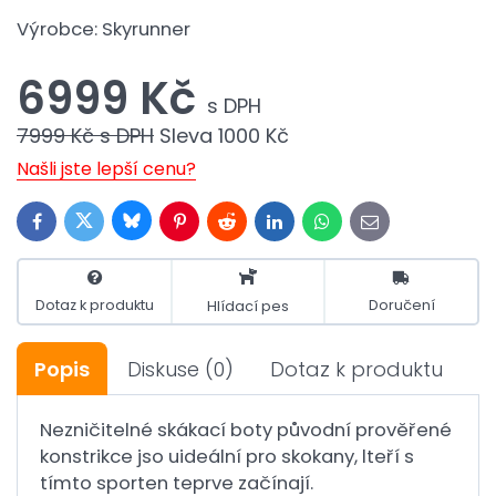
Výrobce:
Skyrunner
6999 Kč
s DPH
7999 Kč
s DPH
Sleva
1000 Kč
Našli jste lepší cenu?
Bluesky
Twitter
Facebook
Pinterest
Reddit
LinkedIn
WhatsApp
E-
mail
Dotaz k produktu
Doručení
Hlídací pes
Popis
Diskuse
(0)
Dotaz k produktu
Nezničitelné skákací boty původní prověřené
konstrikce jso uideální pro skokany, lteří s
tímto sporten teprve začínají.