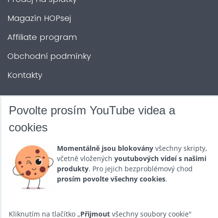
Magazín HOPsej
Affiliate program
Obchodní podmínky
Kontakty
DALŠÍ SLUŽBY
Povolte prosím YouTube videa a
cookies
Zábava na Vaši akci
Momentálně jsou blokovány
všechny skripty,
Půjčovna
včetně vložených
youtubových videí s našimi
produkty
. Pro jejich bezproblémový chod
Promotéři
prosím povolte všechny cookies
.
Kurzy a setkání
Velkoobchod
Kliknutím na tlačítko „
Přijmout
všechny soubory cookie"