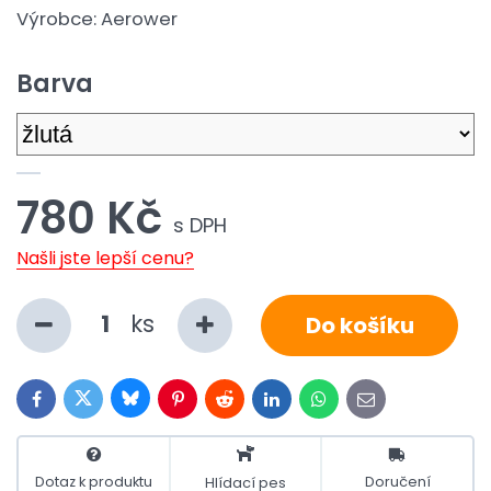
Výrobce:
Aerower
Barva
780 Kč
s DPH
Našli jste lepší cenu?
ks
Do košíku
Bluesky
Twitter
Facebook
Pinterest
Reddit
LinkedIn
WhatsApp
E-
mail
Dotaz k produktu
Doručení
Hlídací pes