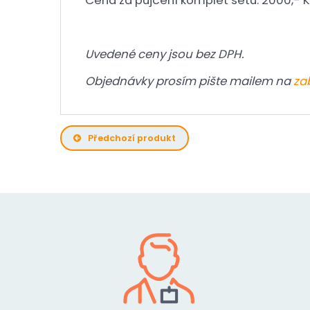
Cena za půjčení komplet setu: 2000,- Kč
Uvedené ceny jsou bez DPH.
Objednávky prosím pište mailem na
za
Předchozí produkt