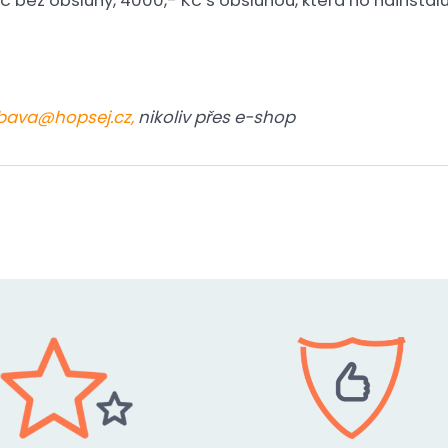
 bez obsluhy, 4000,- Kč s obsluhou, která ho nainstalu
bava@hopsej.cz,
nikoliv přes e-shop