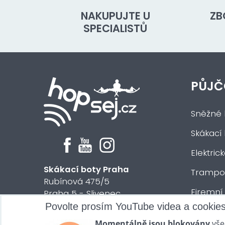
NAKUPUJTE U
ZB
SPECIALISTŮ
PŮJČ
Sněžné 
Skákací
Elektric
Skákací boty Praha
Trampol
Rubínová 475/5
Firemní
Praha 5 - Slivenec
Povolte prosím YouTube videa a cookie
Půjčení 
© 2024 HOPsej.cz
Momentálně jsou blokovány
vše