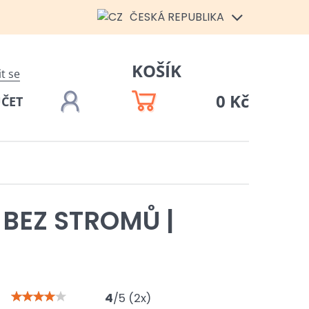
ČESKÁ REPUBLIKA
KOŠÍK
it se
0 Kč
ÚČET
 BEZ STROMŮ |
4
/
5
(
2
x)