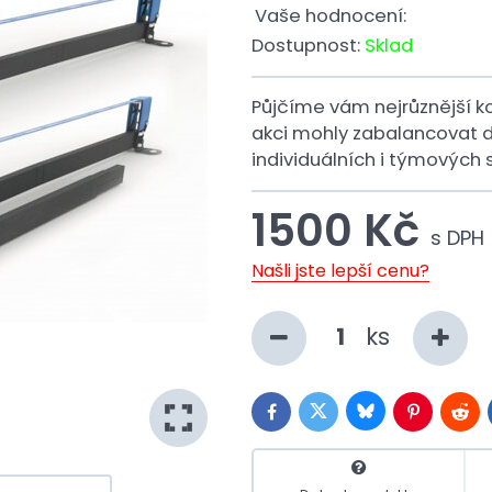
Vaše hodnocení:
Dostupnost:
Sklad
Půjčíme vám nejrůznější ko
akci mohly zabalancovat d
individuálních i týmových s
1500 Kč
s DPH
Našli jste lepší cenu?
ks
Bluesky
Twitter
Facebook
Pinterest
Redd