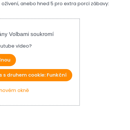
o oživení, anebo hned 5 pro extra porci zábavy:
ány Volbami soukromí
Youtube video?
ednou
s s druhem cookie: Funkční
v novém okně