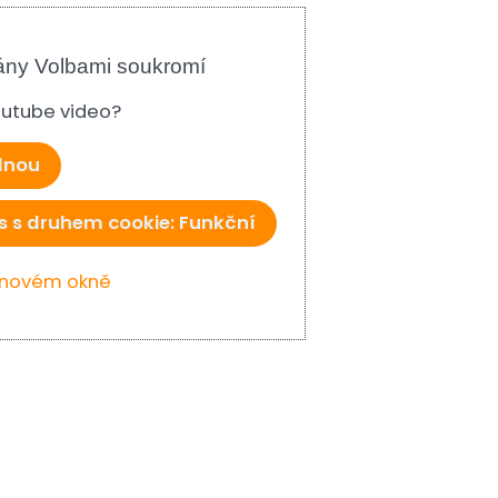
ány Volbami soukromí
Youtube video?
ednou
s s druhem cookie: Funkční
v novém okně