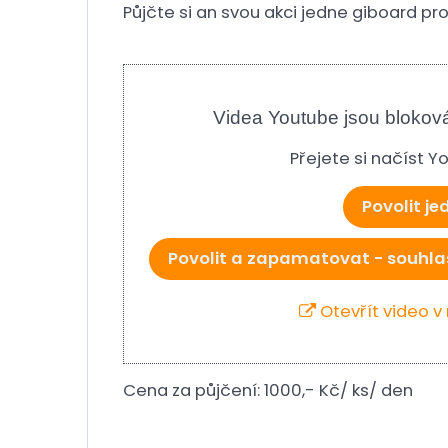
Půjčte si an svou akci jedne giboard pr
Videa Youtube jsou blokov
Přejete si načíst 
Povolit j
Povolit a zapamatovat - souhla
Otevřít video 
Cena za půjčení: 1000,- Kč/ ks/ den