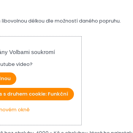
 s libovolnou délkou dle možností daného popruhu.
ány Volbami soukromí
Youtube video?
ednou
s s druhem cookie: Funkční
v novém okně