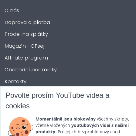
O nás
Doprava a platba
Prodej na splátky
Magazín HOPsej
Affiliate program
Obchodní podmínky
Kontakty
Povolte prosím YouTube videa a
DALŠÍ SLUŽBY
cookies
Zábava na Vaši akci
Momentálně jsou blokovány
všechny skripty,
včetně vložených
youtubových videí s našimi
Půjčovna
produkty
. Pro jejich bezproblémový chod