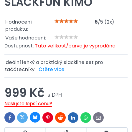
SLACKFUN KIMO
Hodnocení
5
/
5
(
2
x)
produktu:
Vaše hodnocení:
Dostupnost:
Tato velikost/barva je vyprodána
Ideální lehký a praktický slackline set pro
začátečníky.
Čtěte více
999 Kč
s DPH
Našli jste lepší cenu?
Bluesky
Twitter
Facebook
Pinterest
Reddit
LinkedIn
WhatsApp
E-
mail