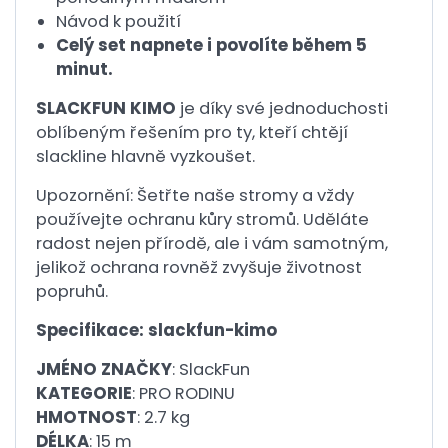
Návod k použití
Celý set napnete i povolíte během 5
minut.
SLACKFUN KIMO
je díky své jednoduchosti
oblíbeným řešením pro ty, kteří chtějí
slackline hlavně vyzkoušet.
Upozornění: Šetřte naše stromy a vždy
používejte ochranu kůry stromů. Uděláte
radost nejen přírodě, ale i vám samotným,
jelikož ochrana rovněž zvyšuje životnost
popruhů.
Specifikace: slackfun-kimo
JMÉNO ZNAČKY
: SlackFun
KATEGORIE
: PRO RODINU
HMOTNOST
: 2.7 kg
DÉLKA
: 15 m