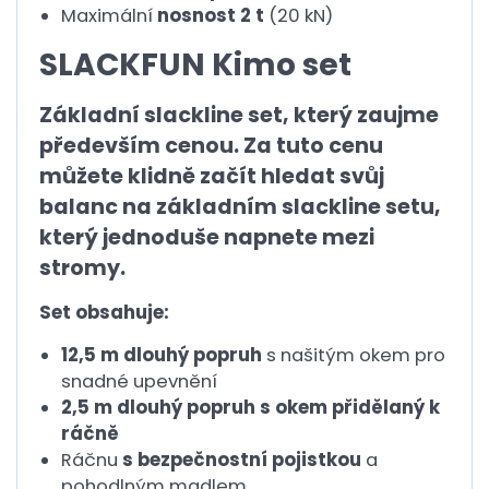
Maximální
nosnost 2 t
(20 kN)
SLACKFUN Kimo set
Základní slackline set, který zaujme
především cenou. Za tuto cenu
můžete klidně začít hledat svůj
balanc na základním slackline setu,
který jednoduše napnete mezi
stromy.
Set obsahuje:
12,5 m dlouhý popruh
s našitým okem pro
snadné upevnění
2,5 m dlouhý popruh s okem přidělaný k
ráčně
Ráčnu
s bezpečnostní pojistkou
a
pohodlným madlem