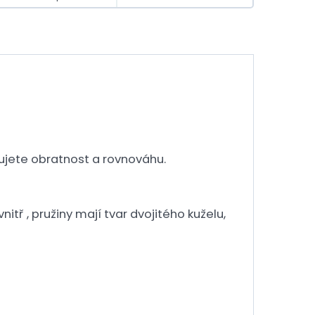
énujete obratnost a rovnováhu.
tř , pružiny mají tvar dvojitého kuželu,