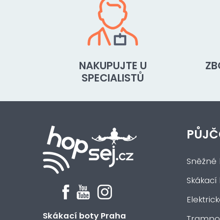
NAKUPUJTE U
ZB
SPECIALISTŮ
PŮJČ
Sněžné 
Skákací
Elektric
Skákací boty Praha
Trampol