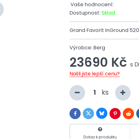
Vaše hodnocení:
Dostupnost:
Sklad
Grand Favorit InGround 520
Výrobce:
Berg
23690 Kč
s 
Našli jste lepší cenu?
ks
Bluesky
Twitter
Facebook
Pinterest
Reddi
Dotaz k produktu