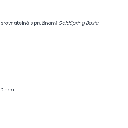
e srovnatelná s pružinami
GoldSpring Basic.
/20 mm