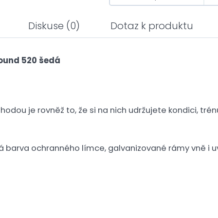
Diskuse
(0)
Dotaz k produktu
ound 520 šedá
hodou je rovněž to, že si na nich udržujete kondici, tr
á barva ochranného límce, galvanizované rámy vně i uvni