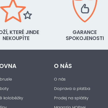
OŽÍ, KTERÉ JINDE
GARANCE
NEKOUPÍTE
SPOKOJENOSTI
OVNA
O NÁS
brusle
O nás
 boty
Doprava a platba
ké koloběžky
Prodej na splátky
íny
Magazín HOPsej