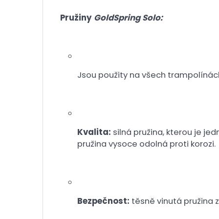
Pružiny
GoldSpring Solo:
Jsou použity na všech trampolínách
Kvalita:
silná pružina, kterou je j
pružina vysoce odolná proti korozi.
Bezpečnost:
těsně vinutá pružina z