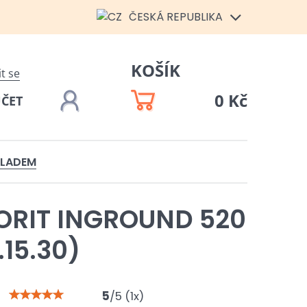
ČESKÁ REPUBLIKA
KOŠÍK
it se
0 Kč
ÚČET
KLADEM
ORIT INGROUND 520
.15.30)
5
/
5
(
1
x)