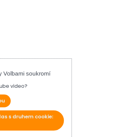
y Volbami soukromí
tube video?
ou
las s druhem cookie: