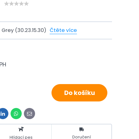
 Grey (30.23.15.30)
Čtěte více
DPH
Do košíku
t
LinkedIn
WhatsApp
E-
mail
Doručení
Hlídací pes