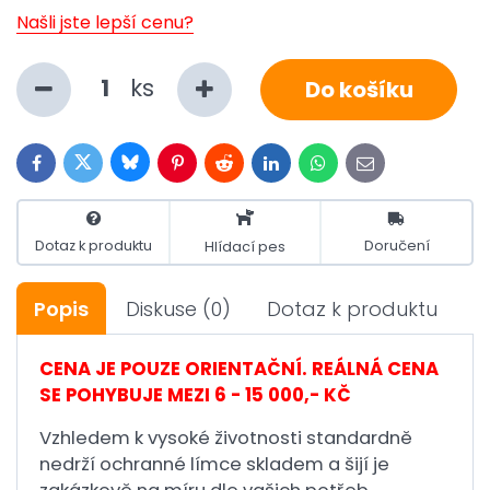
Našli jste lepší cenu?
ks
Do košíku
Bluesky
Twitter
Facebook
Pinterest
Reddit
LinkedIn
WhatsApp
E-
mail
Dotaz k produktu
Doručení
Hlídací pes
Popis
Diskuse
(0)
Dotaz k produktu
CENA JE POUZE ORIENTAČNÍ. REÁLNÁ CENA
SE POHYBUJE MEZI 6 - 15 000,- KČ
Vzhledem k vysoké životnosti standardně
nedrží ochranné límce skladem a šijí je