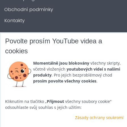
Obchodní podmínky
Kontakty
DALŠÍ SLUŽBY
Povolte prosím YouTube videa a
cookies
Zábava na Vaši akci
Momentálně jsou blokovány
všechny skripty,
Půjčovna
včetně vložených
youtubových videí s našimi
produkty
. Pro jejich bezproblémový chod
Promotéři
prosím povolte všechny cookies
.
Kurzy a setkání
Velkoobchod
Kliknutím na tlačítko „
Přijmout
všechny soubory cookie"
odsouhlaste svůj souhlas s jejich užitím:
Nabídka práce
Zásady ochrany soukromí