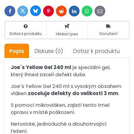
Bluesky
Twitter
Facebook
Pinterest
Reddit
LinkedIn
WhatsApp
E-
mail
Dotaz k produktu
Doručení
Hlídací pes
Popis
Diskuse
(0)
Dotaz k produktu
Joe´s Yellow Gel 240 ml
je speciální gel,
který ihned zacelí defekt duše.
Joe´s Yellow Gel 240 ml s vysokým obsahem
vláken
zaceluje defekty do velikosti 3 mm
.
S pomocí mikrovláken, zajistí tento tmel
opravu v místě poškození.
Netoxické, jednoduché a dlouhotrvající
řešení.