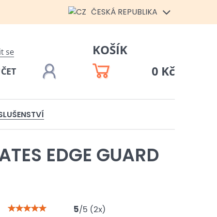
ČESKÁ REPUBLIKA
KOŠÍK
it se
0 Kč
ÚČET
ÍSLUŠENSTVÍ
KATES EDGE GUARD
5
/
5
(
2
x)