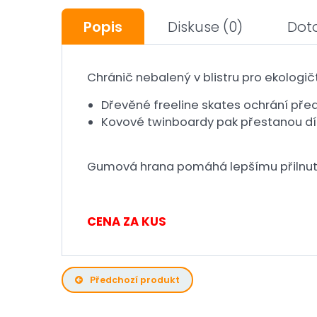
Popis
Diskuse
(0)
Dot
Chránič nebalený v blistru pro ekologičt
Dřevěné freeline skates ochrání pře
Kovové twinboardy pak přestanou d
Gumová hrana pomáhá lepšímu přilnutí k
CENA ZA KUS
Předchozí produkt