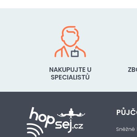
NAKUPUJTE U
ZB
SPECIALISTŮ
PŮJČ
Sněžné 