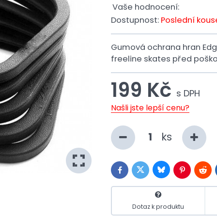
Vaše hodnocení:
Dostupnost:
Poslední kous
Gumová ochrana hran Edge
freeline skates před poško
199 Kč
s DPH
Našli jste lepší cenu?
ks
Bluesky
Twitter
Facebook
Pinterest
Redd
Dotaz k produktu