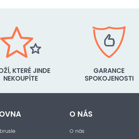
OŽÍ, KTERÉ JINDE
GARANCE
NEKOUPÍTE
SPOKOJENOSTI
OVNA
O NÁS
brusle
O nás