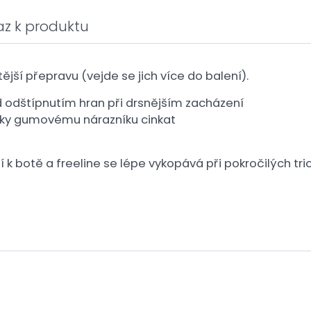
az k produktu
ější přepravu (vejde se jich více do balení).
d odštípnutím hran při drsnějším zacházení
íky gumovému nárazníku cinkat
 botě a freeline se lépe vykopává při pokročilých tric