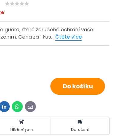
ek
 guard, která zaručeně ochrání vaše
zením. Cena za 1 kus.
Čtěte více
Do košíku
it
LinkedIn
WhatsApp
E-
mail
Doručení
Hlídací pes