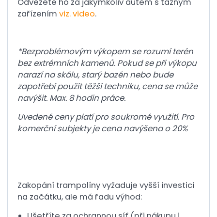
Odvezete ho za jakýmkoliv autem s tažným
zařízením
viz. video
.
*Bezproblémovým výkopem se rozumí terén
bez extrémních kamenů. Pokud se při výkopu
narazí na skálu, starý bazén nebo bude
zapotřebí použít těžší techniku, cena se může
navýšit. Max. 8 hodin práce.
Uvedené ceny platí pro soukromé využití. Pro
komerční subjekty je cena navýšena o 20%
Zakopání trampolíny vyžaduje vyšší investici
na začátku, ale má řadu výhod:
Ušetříte za ochrannou síť (při nákupu i