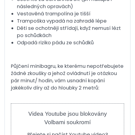
následných opravách)
Vestavěná trampolína je tišší
Trampoška vypadá na zahradě lépe
Děti se ochotněji střídají, když nemusí lézt
po schůdkách
Odpadá riziko pádu ze schůdků
Půjčení minibagru, ke kterému nepotřebujete
žádné zkoušky a jehož ovládnutí je otázkou
pár minut/ hodin, vám usnadní kopání
jakékoliv díry až do hloubky 2 metrů:
Videa Youtube jsou blokovány
Volbami soukromí
Přejete si načíst Youtube video?