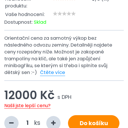
produktu:
Vaše hodnocení:
Dostupnost:
Sklad
Orientační cena za samotný výkop bez
následného odvozu zeminy. Detailněji najdete
ceny rozepsány níže. Možnost je zakopané
trampolíny na klíč, ale také jen zapůjčení
minibagříku, se kterým si třeba i splníte svůj
dětský sen :-)
Čtěte více
12000 Kč
s DPH
Našli jste lepší cenu?
ks
Do košíku