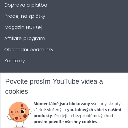
Doprava a platba
Prodej na splátky
Magazín HOPsej
Affiliate program
Obchodní podmínky
Kontakty
DALŠÍ SLUŽBY
Povolte prosím YouTube videa a
cookies
Zábava na Vaši akci
Momentálně jsou blokovány
všechny skripty,
Půjčovna
včetně vložených
youtubových videí s našimi
produkty
. Pro jejich bezproblémový chod
Promotéři
prosím povolte všechny cookies
.