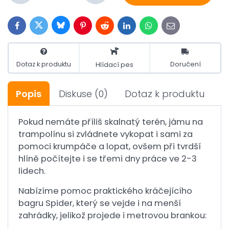
Bluesky
Twitter
Facebook
Pinterest
Reddit
LinkedIn
WhatsApp
E-
mail
Dotaz k produktu
Doručení
Hlídací pes
Popis
Diskuse
(0)
Dotaz k produktu
Pokud nemáte příliš skalnatý terén, jámu na
trampolínu si zvládnete vykopat i sami za
pomoci krumpáče a lopat, ovšem při tvrdší
hlíně počítejte i se třemi dny práce ve 2-3
lidech.
Nabízíme pomoc praktického kráčejícího
bagru Spider, který se vejde i na menší
zahrádky, jelikož projede i metrovou brankou: