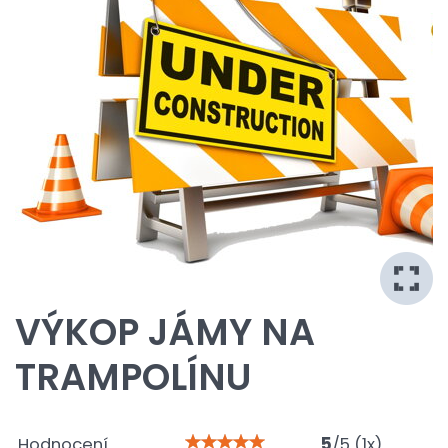
VÝKOP JÁMY NA
TRAMPOLÍNU
Hodnocení
5
/
5
(
1
x)