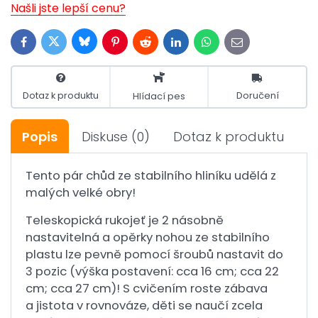
Našli jste lepší cenu?
Bluesky
Twitter
Facebook
Pinterest
Reddit
LinkedIn
WhatsApp
E-
mail
Dotaz k produktu
Doručení
Hlídací pes
Popis
Diskuse
(0)
Dotaz k produktu
Tento pár chůd ze stabilního hliníku udělá z
malých velké obry!
Teleskopická rukojeť je 2 násobně
nastavitelná a opěrky nohou ze stabilního
plastu lze pevně pomocí šroubů nastavit do
3 pozic (výška postavení: cca 16 cm; cca 22
cm; cca 27 cm)! S cvičením roste zábava
a jistota v rovnováze, děti se naučí zcela