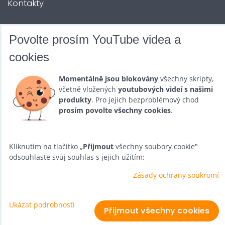
Kontakty
DALŠÍ SLUŽBY
Povolte prosím YouTube videa a
cookies
Zábava na Vaši akci
Momentálně jsou blokovány
všechny skripty,
Půjčovna
včetně vložených
youtubových videí s našimi
produkty
. Pro jejich bezproblémový chod
Promotéři
prosím povolte všechny cookies
.
Kurzy a setkání
Velkoobchod
Kliknutím na tlačítko „
Přijmout
všechny soubory cookie"
odsouhlaste svůj souhlas s jejich užitím:
Nabídka práce
Zásady ochrany soukromí
Ukázat podrobnosti
Předvolby soukromí
Zásady ochrany soukromí
Přijmout všechny cookies
Vytvořeno systémem:
ByznysWeb.cz