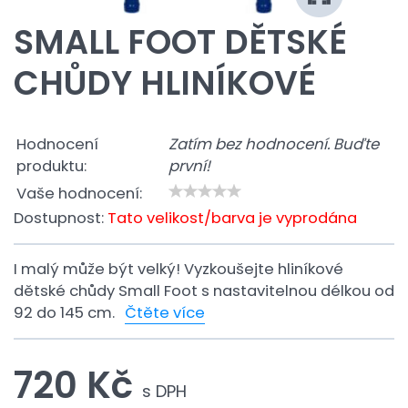
SMALL FOOT DĚTSKÉ
CHŮDY HLINÍKOVÉ
Hodnocení
Zatím bez hodnocení. Buďte
produktu:
první!
Vaše hodnocení:
Dostupnost:
Tato velikost/barva je vyprodána
I malý může být velký! Vyzkoušejte hliníkové
dětské chůdy Small Foot s nastavitelnou délkou od
92 do 145 cm.
Čtěte více
720 Kč
s DPH