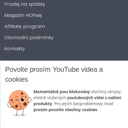
Prodej na splátky
Magazín HOPsej
Affiliate program
Obchodní podmínky
Kontakty
DALŠÍ SLUŽBY
Povolte prosím YouTube videa a
cookies
Zábava na Vaši akci
Momentálně jsou blokovány
všechny skripty,
Půjčovna
včetně vložených
youtubových videí s našimi
produkty
. Pro jejich bezproblémový chod
Promotéři
prosím povolte všechny cookies
.
Kurzy a setkání