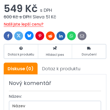
549 Kč
s DPH
600 Kč
s DPH
Sleva
51 Kč
Našli jste lepší cenu?
Bluesky
Twitter
Facebook
Pinterest
Reddit
LinkedIn
WhatsApp
E-
mail
Dotaz k produktu
Doručení
Hlídací pes
Diskuse
(0)
Dotaz k produktu
Nový komentář
Název: