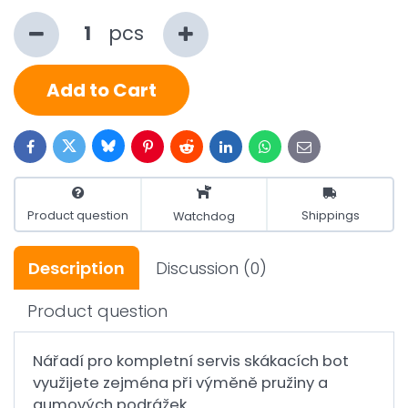
pcs
Add to Cart
Bluesky
Twitter
Facebook
Pinterest
Reddit
LinkedIn
WhatsApp
E-
mail
Product question
Shippings
Watchdog
Description
Discussion
(0)
Product question
Nářadí pro kompletní servis skákacích bot
využijete zejména při výměně pružiny a
gumových podrážek.