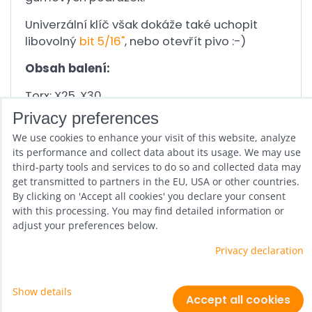
Univerzální klíč však dokáže také uchopit
libovolný
bit 5/16"
, nebo otevřít pivo :-)
Obsah balení:
Torx: X25, X30
Imbus: s5, s6 (
na ložiska
)
Privacy preferences
Stranové klíče: 8mm, 10mm, 13mm (
na
We use cookies to enhance your visit of this website, analyze
ložiska
)
its performance and collect data about its usage. We may use
third-party tools and services to do so and collected data may
get transmitted to partners in the EU, USA or other countries.
Previous product
Next product
By clicking on 'Accept all cookies' you declare your consent
with this processing. You may find detailed information or
adjust your preferences below.
Privacy declaration
Show details
Privacy preferences
Privacy declaration
Accept all cookies
Website created with:
ByznysWeb.cz