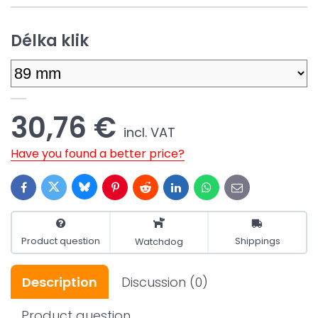
Délka klik
30,76 €
incl. VAT
Have you found a better price?
Bluesky
Twitter
Facebook
Pinterest
Reddit
LinkedIn
WhatsApp
E-
mail
Product question
Shippings
Watchdog
Description
Discussion
(0)
Product question