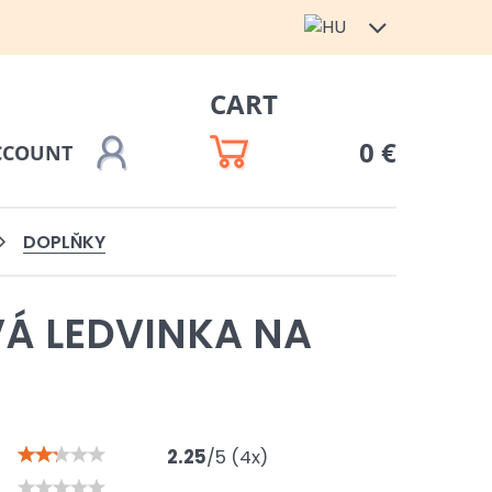
CART
0 €
CCOUNT
DOPLŇKY
Á LEDVINKA NA
2.25
/
5
(
4
x)