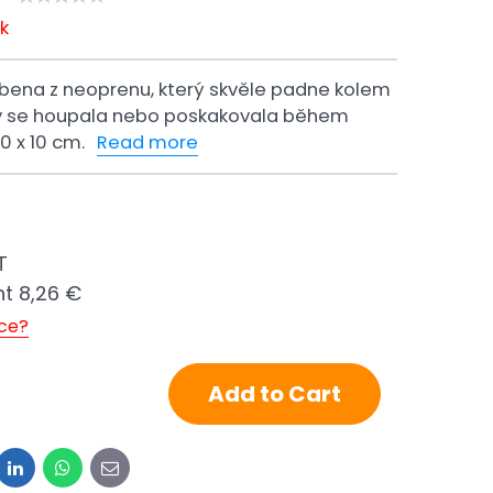
k
obena z neoprenu, který skvěle padne kolem
y se houpala nebo poskakovala během
0 x 10 cm.
Read more
T
nt
8,26 €
ice?
Add to Cart
it
LinkedIn
WhatsApp
E-
mail