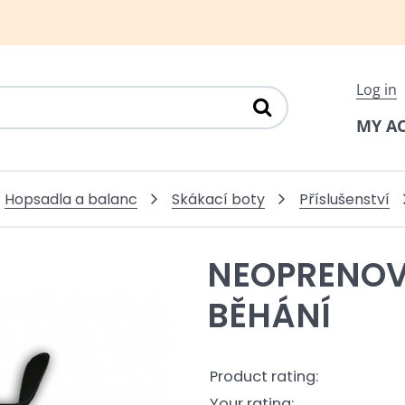
Log in
MY A
Hopsadla a balanc
Skákací boty
Příslušenství
NEOPRENOV
BĚHÁNÍ
Product rating:
Your rating: