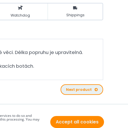
Shippings
Watchdog
é věci. Délka popruhu je upravitelná.
ákacích botách.
Next product
services to do so and
h this processing. You may
Accept all cookies