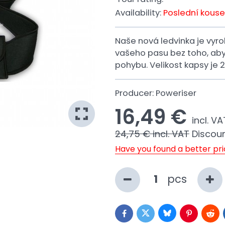
Availability:
Poslední kouse
Naše nová ledvinka je vyr
vašeho pasu bez toho, ab
pohybu. Velikost kapsy je 2
Producer:
Poweriser
16,49 €
incl. VA
24,75 €
incl. VAT
Discou
Have you found a better pr
pcs
Bluesky
Twitter
Facebook
Pinterest
Redd