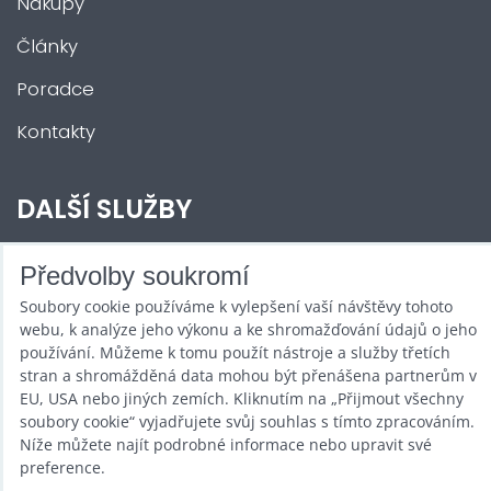
Nákupy
Články
Poradce
Kontakty
DALŠÍ SLUŽBY
Zábava na Vaši akci
Předvolby soukromí
Soubory cookie používáme k vylepšení vaší návštěvy tohoto
Půjčovna
webu, k analýze jeho výkonu a ke shromažďování údajů o jeho
Promotéři
používání. Můžeme k tomu použít nástroje a služby třetích
stran a shromážděná data mohou být přenášena partnerům v
Kurzy a setkání
EU, USA nebo jiných zemích. Kliknutím na „Přijmout všechny
soubory cookie“ vyjadřujete svůj souhlas s tímto zpracováním.
Velkoobchod
Níže můžete najít podrobné informace nebo upravit své
preference.
Nabídka práce