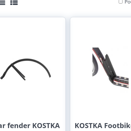
Po
žka
Seznam
Tabulka
ar fender KOSTKA
KOSTKA Footbik