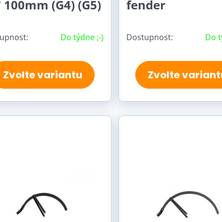
" 100mm (G4) (G5)
fender
upnost:
Do týdne ;-)
Dostupnost:
Do t
Zvolte variantu
Zvolte variant