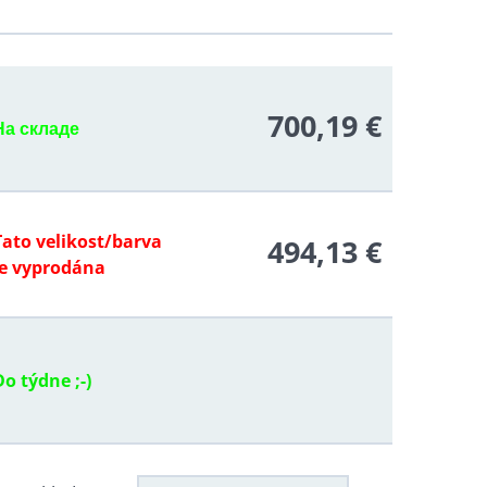
700,19 €
На складе
Tato velikost/barva
494,13 €
je vyprodána
Do týdne ;-)