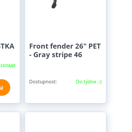
STKA
Front fender 26" PET
- Gray stripe 46
 складе
Dostupnost:
Do týdne ;-)
u