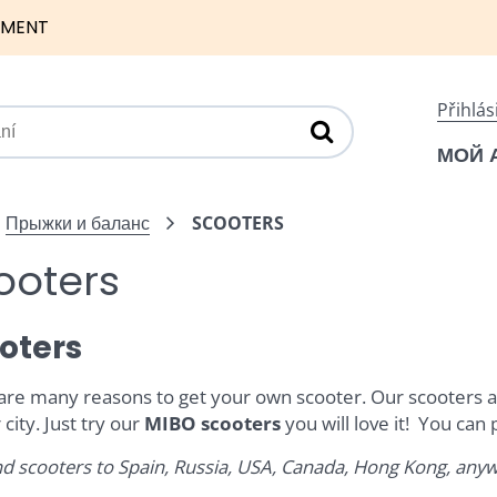
NMENT
Přihlás
МОЙ 
Прыжки и баланс
SCOOTERS
ooters
oters
are many reasons to get your own scooter. Our scooters are 
 city. Just try our
MIBO scooters
you will love it! You can
d scooters to Spain, Russia, USA, Canada, Hong Kong, anywh