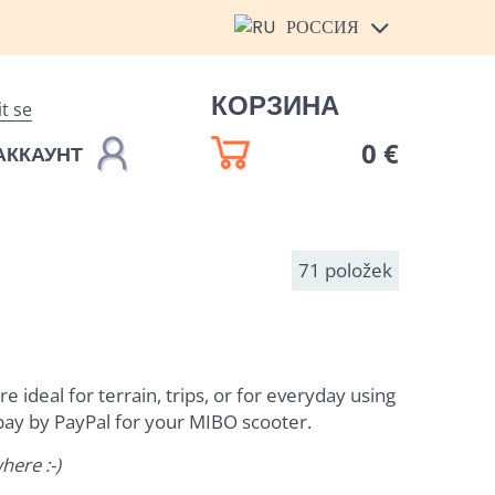
РОССИЯ
КОРЗИНА
it se
0 €
АККАУНТ
71
položek
ideal for terrain, trips, or for everyday using
 pay by PayPal for your MIBO scooter.
ere :-)