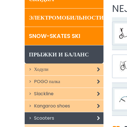
NE
ЭЛЕКТРОМОБИЛЬНОСТИ
SNOW-SKATES SKI
ПРЫЖКИ И БАЛАНС
Ходули
POGO палка
Slackline
Kangaroo shoes
Scooters