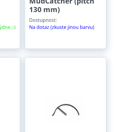
MudCatcher (pitch
130 mm)
Dostupnost:
ýdne ;-)
Na dotaz (zkuste jinou barvu)