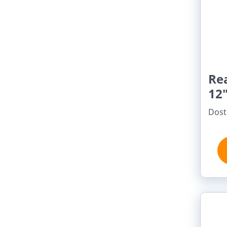
Re
12
Dost