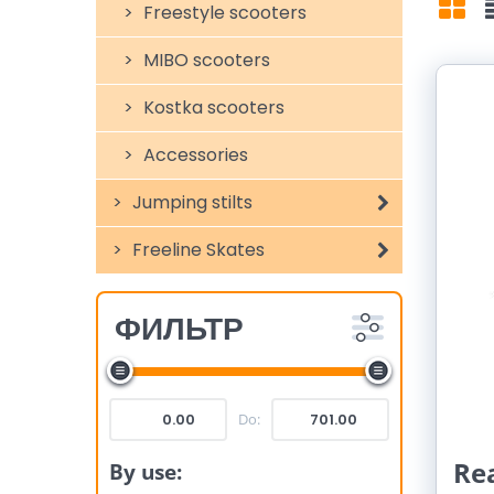
Freestyle scooters
Mří
MIBO scooters
Kostka scooters
Accessories
Jumping stilts
Freeline Skates
ФИЛЬТР
Do:
Re
By use: