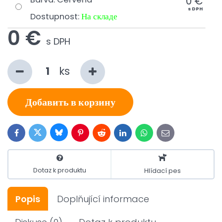
0 €
s DPH
Dostupnost:
На складе
0 €
s DPH
ks
Добавить в корзину
Bluesky
Twitter
Facebook
Pinterest
Reddit
LinkedIn
WhatsApp
E-
mail
Dotaz k produktu
Hlídací pes
Popis
Doplňující informace