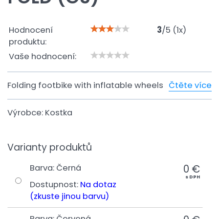
Hodnocení
3
/
5
(
1
x)
produktu:
Vaše hodnocení:
Folding footbike with inflatable wheels
Čtěte více
Výrobce:
Kostka
Varianty produktů
0 €
Barva
:
Černá
s DPH
Dostupnost:
Na dotaz
(zkuste jinou barvu)
Barva
:
Červená