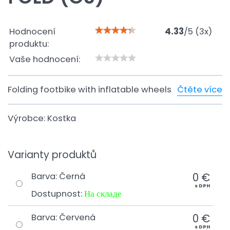
Hodnocení
4.33
/
5
(
3
x)
produktu:
Vaše hodnocení:
Folding footbike with inflatable wheels
Čtěte více
Výrobce:
Kostka
Varianty produktů
0 €
Barva
:
Černá
s DPH
Dostupnost:
На складе
0 €
Barva
:
Červená
s DPH