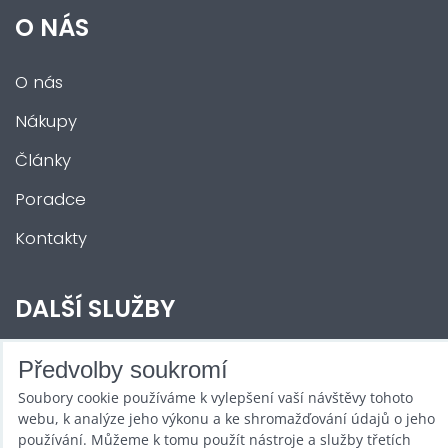
O NÁS
O nás
Nákupy
Články
Poradce
Kontakty
DALŠÍ SLUŽBY
Zábava na Vaši akci
Předvolby soukromí
Soubory cookie používáme k vylepšení vaší návštěvy tohoto
Půjčovna
webu, k analýze jeho výkonu a ke shromažďování údajů o jeho
Promotéři
používání. Můžeme k tomu použít nástroje a služby třetích