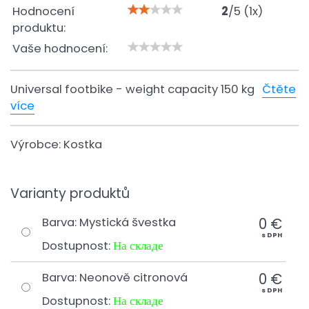
Hodnocení
2
/
5
(
1
x)
produktu:
Vaše hodnocení:
Universal footbike - weight capacity 150 kg
Čtěte
více
Výrobce:
Kostka
Varianty produktů
0 €
Barva
:
Mystická švestka
s DPH
Dostupnost:
На складе
0 €
Barva
:
Neonově citronová
s DPH
Dostupnost:
На складе