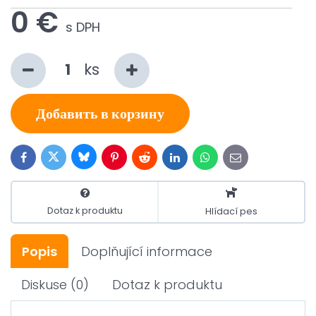
0 €
s DPH
ks
Добавить в корзину
Bluesky
Twitter
Facebook
Pinterest
Reddit
LinkedIn
WhatsApp
E-
mail
Dotaz k produktu
Hlídací pes
Popis
Doplňující informace
Diskuse
(0)
Dotaz k produktu