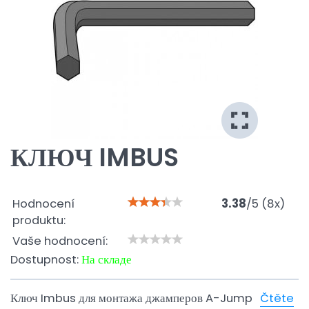
КЛЮЧ IMBUS
Hodnocení
3.38
/
5
(
8
x)
produktu:
Vaše hodnocení:
Dostupnost:
На складе
Ключ Imbus для монтажа джамперов A-Jump
Čtěte