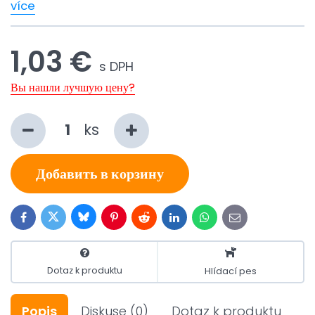
více
1,03 €
s DPH
Вы нашли лучшую цену?
ks
Добавить в корзину
Bluesky
Twitter
Facebook
Pinterest
Reddit
LinkedIn
WhatsApp
E-
mail
Dotaz k produktu
Hlídací pes
Popis
Diskuse
(0)
Dotaz k produktu