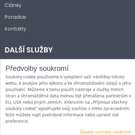
Články
Poradce
Kontakty
DALŠÍ SLUŽBY
Zábava na Vaši akci
Předvolby soukromí
Soubory cookie používáme k vylepšení vaší návštěvy tohoto
Půjčovna
webu, k analýze jeho výkonu a ke shromažďování údajů o jeho
Promotéři
používání. Můžeme k tomu použít nástroje a služby třetích
stran a shromážděná data mohou být přenášena partnerům v
Kurzy a setkání
EU, USA nebo jiných zemích. Kliknutím na „Přijmout všechny
soubory cookie“ vyjadřujete svůj souhlas s tímto zpracováním.
Velkoobchod
Níže můžete najít podrobné informace nebo upravit své
preference.
Nabídka práce
Zásady ochrany soukromí