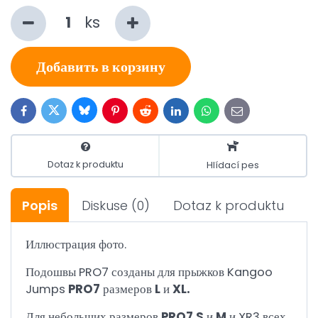
ks
Добавить в корзину
Bluesky
Twitter
Facebook
Pinterest
Reddit
LinkedIn
WhatsApp
E-
mail
Dotaz k produktu
Hlídací pes
Popis
Diskuse
(0)
Dotaz k produktu
Иллюстрация фото.
Подошвы PRO7 созданы для прыжков Kangoo
Jumps
PRO7
размеров
L
и
XL.
Для небольших размеров
PRO7
S
и
M
и XR3 всех