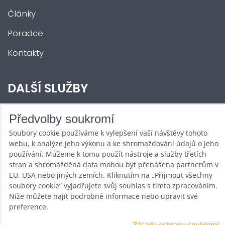
Články
Poradce
Kontakty
DALŠÍ SLUŽBY
Zábava na Vaši akci
Předvolby soukromí
Soubory cookie používáme k vylepšení vaší návštěvy tohoto
Půjčovna
webu, k analýze jeho výkonu a ke shromažďování údajů o jeho
Promotéři
používání. Můžeme k tomu použít nástroje a služby třetích
stran a shromážděná data mohou být přenášena partnerům v
Kurzy a setkání
EU, USA nebo jiných zemích. Kliknutím na „Přijmout všechny
soubory cookie“ vyjadřujete svůj souhlas s tímto zpracováním.
Velkoobchod
Níže můžete najít podrobné informace nebo upravit své
preference.
Nabídka práce
Zásady ochrany soukromí