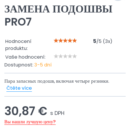
ЗАМЕНА ПОДОШВЫ
PRO7
Hodnocení
5
/
5
(
3
x)
produktu:
Vaše hodnocení:
Dostupnost:
3-5 dní
Пара запасных подошв, включая четыре резинки.
Čtěte více
30,87 €
s DPH
Вы нашли лучшую цену?