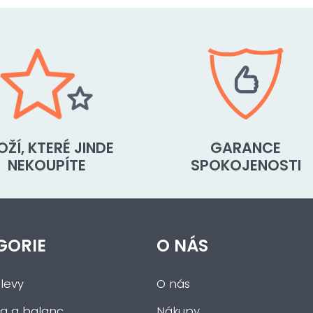
OŽÍ, KTERÉ JINDE
GARANCE
NEKOUPÍTE
SPOKOJENOSTI
GORIE
O NÁS
levy
O nás
a a balanc
Nákupy