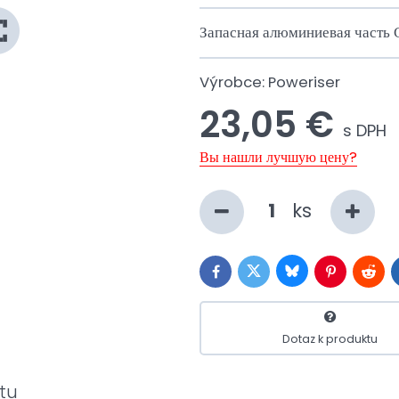
Запасная алюминиевая часть С
Výrobce:
Poweriser
23,05 €
s DPH
Вы нашли лучшую цену?
ks
Bluesky
Twitter
Facebook
Pinterest
Reddi
Dotaz k produktu
tu