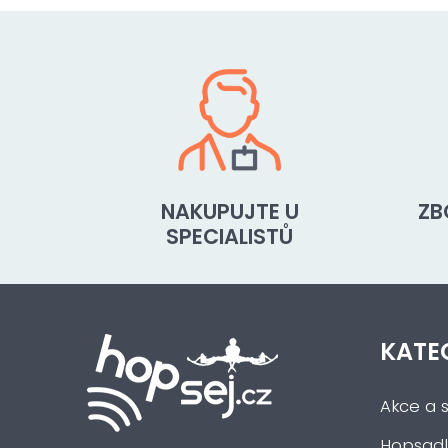
NAKUPUJTE U
ZB
SPECIALISTŮ
KATE
Akce a s
Hopsadl