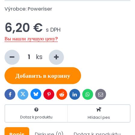
Výrobce:
Poweriser
6,20 €
s DPH
Вы нашли лучшую цену?
ks
Добавить в корзину
Bluesky
Twitter
Facebook
Pinterest
Reddit
LinkedIn
WhatsApp
E-
mail
Dotaz k produktu
Hlídací pes
Popis
Diskuse
(0)
Dotaz k produktu