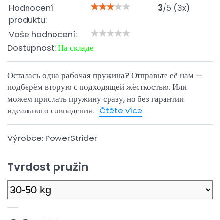
Hodnocení
3
/
5
(
3
x)
produktu:
Vaše hodnocení:
Dostupnost:
На складе
Осталась одна рабочая пружина? Отправьте её нам —
подберём вторую с подходящей жёсткостью. Или
можем прислать пружину сразу, но без гарантии
идеального совпадения.
Čtěte více
Výrobce:
PowerStrider
Tvrdost pružin