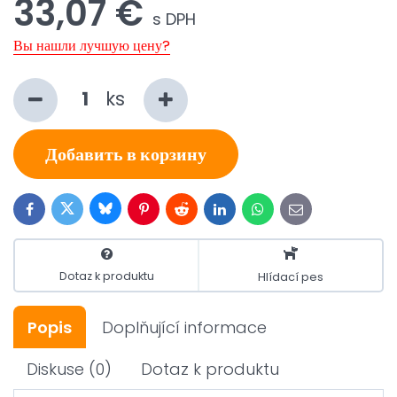
33,07 €
s DPH
Вы нашли лучшую цену?
ks
Добавить в корзину
Bluesky
Twitter
Facebook
Pinterest
Reddit
LinkedIn
WhatsApp
E-
mail
Dotaz k produktu
Hlídací pes
Popis
Doplňující informace
Diskuse
(0)
Dotaz k produktu