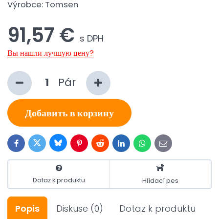
Výrobce:
Tomsen
91,57 €
s DPH
Вы нашли лучшую цену?
Pár
Добавить в корзину
Bluesky
Twitter
Facebook
Pinterest
Reddit
LinkedIn
WhatsApp
E-
mail
Dotaz k produktu
Hlídací pes
Popis
Diskuse
(0)
Dotaz k produktu